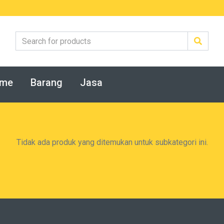
me
Barang
Jasa
Tidak ada produk yang ditemukan untuk subkategori ini.